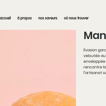
accueil
à propos
nos saveurs
où nous trouver
Man
Évasion gar
veloutée au 
enveloppée 
rencontre la
l’artisanat s